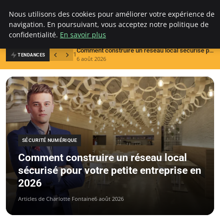
Lyriance
Nous utilisons des cookies pour améliorer votre expérience de
navigation. En poursuivant, vous acceptez notre politique de
confidentialité.
En savoir plus
Comment construire un réseau local sécurisé pour votre petite entreprise en 2026
1
2
TENDANCES
6 août 2026
3
SÉCURITÉ NUMÉRIQUE
Comment construire un réseau local
sécurisé pour votre petite entreprise en
2026
Articles de Charlotte Fontaine
6 août 2026