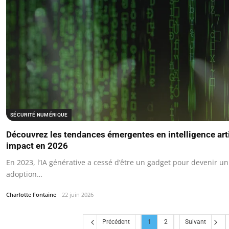
SÉCURITÉ NUMÉRIQUE
Découvrez les tendances émergentes en intelligence artif
impact en 2026
En 2023, l’IA générative a cessé d’être un gadget pour devenir u
adoption…
Charlotte Fontaine
22 juin 2026
Précédent
1
2
Suivant